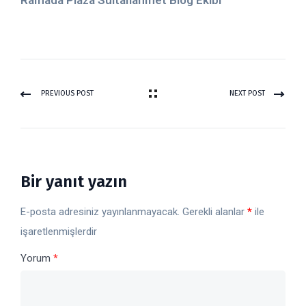
Ramada Plaza Sultanahmet Blog Ekibi
PREVIOUS POST
NEXT POST
Bir yanıt yazın
E-posta adresiniz yayınlanmayacak.
Gerekli alanlar
*
ile
işaretlenmişlerdir
Yorum
*